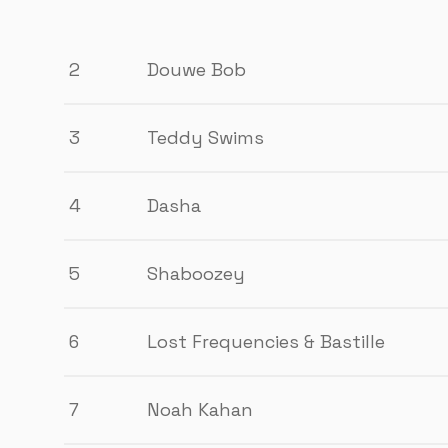
2
Douwe Bob
3
Teddy Swims
4
Dasha
5
Shaboozey
6
Lost Frequencies & Bastille
7
Noah Kahan