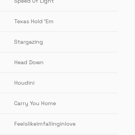
Speed Of Light
Texas Hold ‘Em
Stargazing
Head Down
Houdini
Carry You Home
Feelslikeimfallinginlove