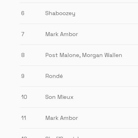
6
Shaboozey
7
Mark Ambor
8
Post Malone, Morgan Wallen
9
Rondé
10
Son Mieux
11
Mark Ambor