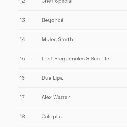
12
Chef’Special
13
Beyoncé
14
Myles Smith
15
Lost Frequencies & Bastille
16
Dua Lipa
17
Alex Warren
18
Coldplay